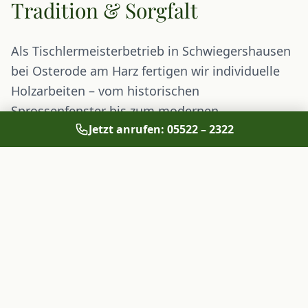
Tradition & Sorgfalt
Als Tischlermeisterbetrieb in Schwiegershausen
bei Osterode am Harz fertigen wir individuelle
Holzarbeiten – vom historischen
Sprossenfenster bis zum modernen
Jetzt anrufen: 05522 – 2322
Einbaumöbel. Jedes Stück ist ein Unikat,
gefertigt mit der Erfahrung von über 100 Jahren.
Haustüren & Eingangstüren
Fenster & Sprossenfenster
Einbaumöbel nach Maß
Treppen & Geländer
Fußböden & Innentüren